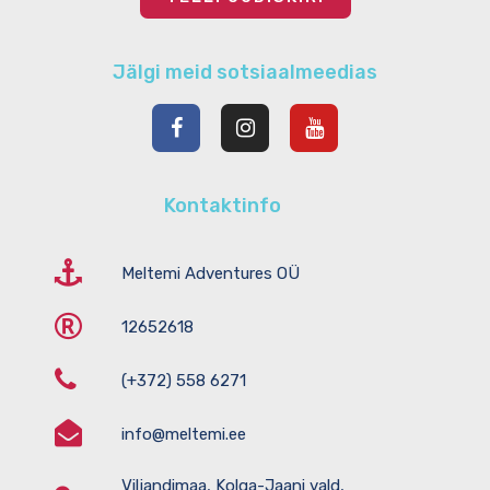
WordPress.org
Jälgi meid sotsiaalmeedias
Kontaktinfo
Meltemi Adventures OÜ
12652618
(+372) 558 6271
info@meltemi.ee
Viljandimaa, Kolga-Jaani vald,