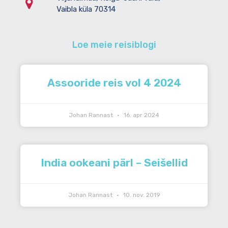
Vaibla küla 70314
Loe meie reisiblogi
Assooride reis vol 4 2024
Johan Rannast
16. apr 2024
India ookeani pärl – Seišellid
Johan Rannast
10. nov. 2019