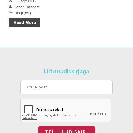
20. sept 2017
Johan Rannast
aprill 2016
Blogi (est)
veebruar 2016
Read More
aprill 2015
veebruar 2015
Blogi (est)
Liitu uudiskirjaga
reisikalender
Uncategorized @et
Logi sisse
Postituste RSS
Kommentaaride RSS
TELLI UUDISKIRI