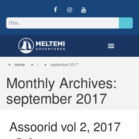
Home
/
september 2017
Monthly Archives:
september 2017
Purjereis Vanuatule, Vaikse
ookeani avastamata
paradiisi
Assooride reis vol 4 2024
Assoorid vol 2, 2017
Reisitingimused
India ookeani pärl –
Seišellid