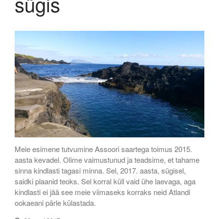
sügis
Assooride reisikiri 2019
jaanuar 2025
aprill 2024
jaanuar 2024
november 2019
aprill 2019
oktoober 2018
märts 2018
Meie esimene tutvumine Assoori saartega toimus 2015.
aasta kevadel. Olime vaimustunud ja teadsime, et tahame
september 2017
sinna kindlasti tagasi minna. Sel, 2017. aasta, sügisel,
mai 2017
saidki plaanid teoks. Sel korral küll vaid ühe laevaga, aga
jaanuar 2017
kindlasti ei jää see meie viimaseks korraks neid Atlandi
ookaeani pärle külastada.
oktoober 2016
september 2016