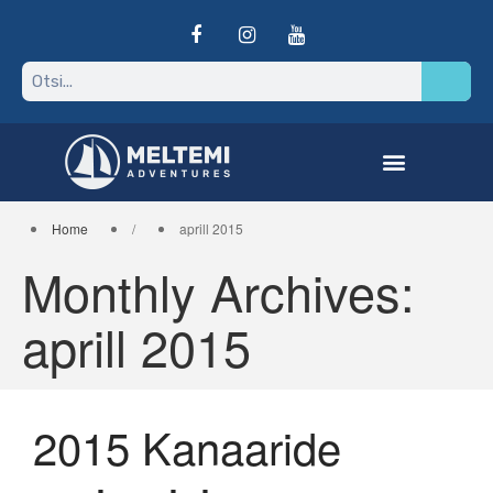
Home
/
aprill 2015
Monthly Archives:
aprill 2015
Purjereis Vanuatule, Vaikse
ookeani avastamata
paradiisi
Assooride reis vol 4 2024
2015 Kanaaride
Reisitingimused
India ookeani pärl –
Seišellid