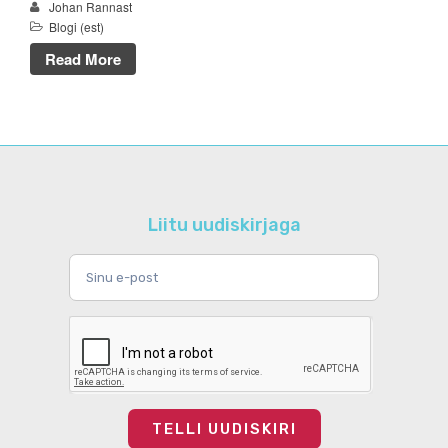
Johan Rannast
Blogi (est)
aprill 2016
veebruar 2016
Read More
aprill 2015
veebruar 2015
Blogi (est)
Liitu uudiskirjaga
reisikalender
Uncategorized @et
Logi sisse
Postituste RSS
Kommentaaride RSS
TELLI UUDISKIRI