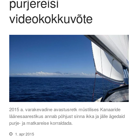
purjereisi
Assooride reisikiri 2019
videokokkuvõte
jaanuar 2025
aprill 2024
jaanuar 2024
november 2019
aprill 2019
oktoober 2018
märts 2018
september 2017
2015 a. varakevadine avastusretk müstilises Kanaaride
mai 2017
läänesaarestikus annab põhjust sinna ikka ja jälle ägedaid
jaanuar 2017
purje- ja matkareise korraldada.
oktoober 2016
1. apr 2015
september 2016