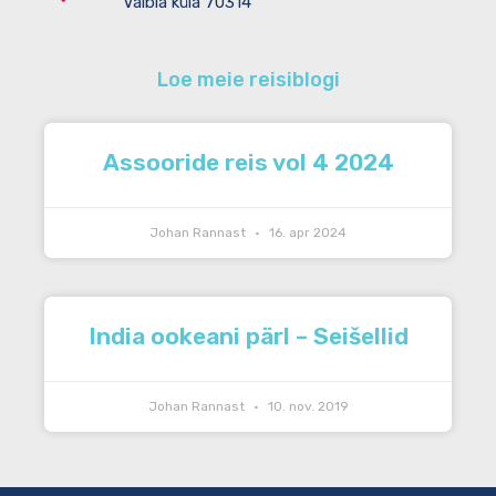
Vaibla küla 70314
Loe meie reisiblogi
Assooride reis vol 4 2024
Johan Rannast
16. apr 2024
India ookeani pärl – Seišellid
Johan Rannast
10. nov. 2019